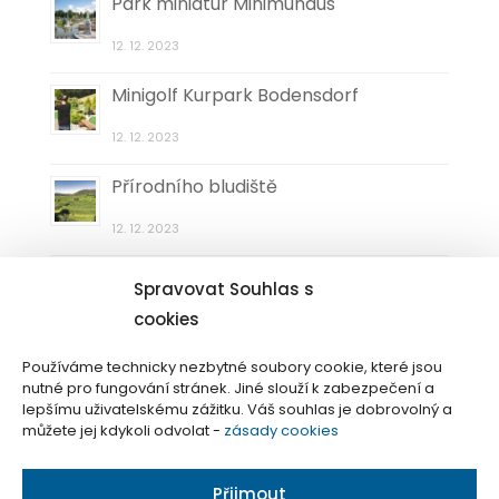
Park miniatur Minimundus
12. 12. 2023
Minigolf Kurpark Bodensdorf
12. 12. 2023
Přírodního bludiště
12. 12. 2023
Muzeum zkamenělin a krystalů
Spravovat Souhlas s
Pörtschach
cookies
12. 12. 2023
Používáme technicky nezbytné soubory cookie, které jsou
nutné pro fungování stránek. Jiné slouží k zabezpečení a
lepšímu uživatelskému zážitku. Váš souhlas je dobrovolný a
můžete jej kdykoli odvolat -
zásady cookies
Přijmout