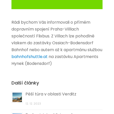
Rádi bychom Vás informovali o přímém
dopravním spojení Praha-Villlach
společností Flixbus. Z Villach lze pohodlně
vlakem do zastávky Ossiach-Bodensdorf
Bahnhof nebo autem až k apartmánu službou
bahnhofshuttle.at
na zastávku Apartments
Hynek (Bodensdorf)
Další články
Pěší túra v oblasti Verditz
12. 12. 2023