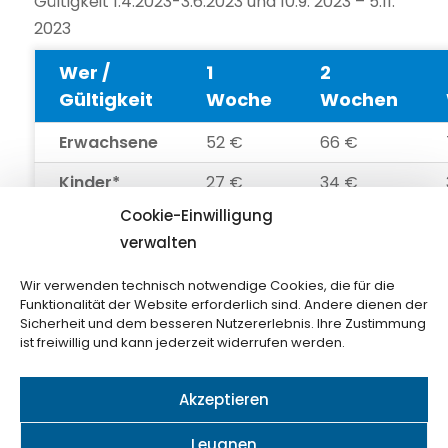
Gültigkeit 1.4.2023-3.6.2023 und 10.9. 2023 – 5.11.
2023
Wer /
1
2
Gültigkeit
Woche
Wochen
Erwachsene
52 €
66 €
Kinder*
27 €
34 €
Cookie-Einwilligung
verwalten
* Kind JG2008-2016
Wir verwenden technisch notwendige Cookies, die für die
Funktionalität der Website erforderlich sind. Andere dienen der
Sicherheit und dem besseren Nutzererlebnis. Ihre Zustimmung
ist freiwillig und kann jederzeit widerrufen werden.
Akzeptieren
© 2024 / Cookies
Nastavení (CZ)
-
Einstellungen (DE)
-
Settings (EN)
Leugnen