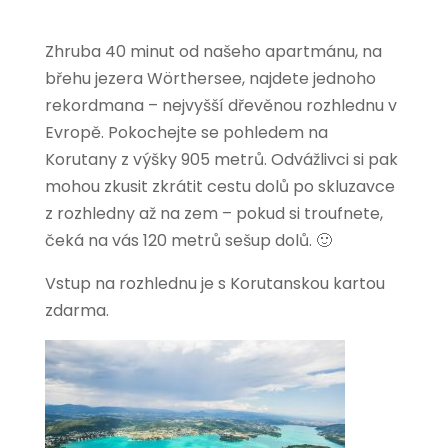
Zhruba 40 minut od našeho apartmánu, na
břehu jezera Wörthersee, najdete jednoho
rekordmana – nejvyšší dřevěnou rozhlednu v
Evropě. Pokochejte se pohledem na
Korutany z výšky 905 metrů. Odvážlivci si pak
mohou zkusit zkrátit cestu dolů po skluzavce
z rozhledny až na zem – pokud si troufnete,
čeká na vás 120 metrů sešup dolů. 🙂
Vstup na rozhlednu je s Korutanskou kartou
zdarma.